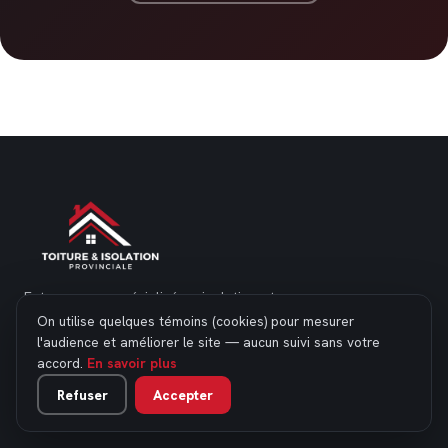
Entrepreneur spécialisé en isolation et
toiture, résidentiel et commercial, partout
On utilise quelques témoins (cookies) pour mesurer
au Québec — un travail soigné qu'on est
l'audience et améliorer le site — aucun suivi sans votre
fier de signer.
accord.
En savoir plus
Refuser
Accepter
1 877 445-4610
info@toitureisolation.ca