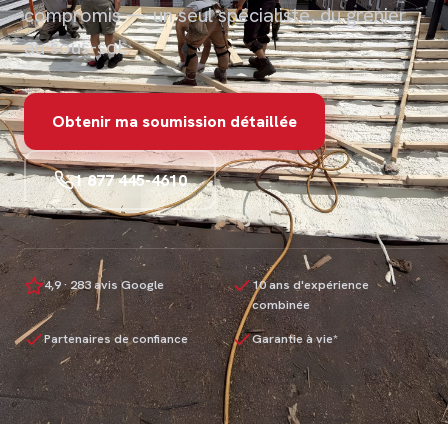
compromis — un seul spécialiste, du grenier
au sous-sol.
Obtenir ma soumission détaillée
1 877 445-4610
4,9 · 283 avis Google
10 ans d'expérience
combinée
Partenaires de confiance
Garantie à vie*