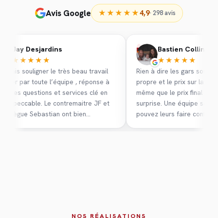
Avis Google
★★★★★
4,9
· 298 avis
ay Desjardins
Bastien Collineau
B
★★★★★
★★★★★
 souligner le très beau travail
Rien à dire les gars sont polis tra
 par toute l’équipe , réponse à
propre et le prix sur la soumissio
s questions et services clé en
même que le prix final pas de m
eccable. Le contremaitre JF et
surprise. Une équipe sérieuse v
ègue Sebastian ont bien
pouvez leurs faire confiance. Me
 à toute mes questions et mon
les travaux accompli
confiance tout au long des
 Merci à vous TIP je recom
NOS RÉALISATIONS