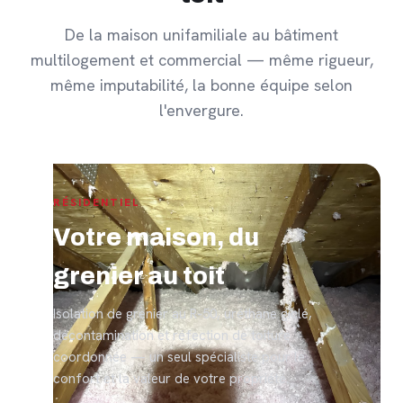
De la maison unifamiliale au bâtiment
multilogement et commercial — même rigueur,
même imputabilité, la bonne équipe selon
l'envergure.
RÉSIDENTIEL
Votre maison, du
grenier au toit
Isolation de grenier au R-50, uréthane giclé,
décontamination et réfection de toiture
coordonnée — un seul spécialiste pour le
confort et la valeur de votre propriété.