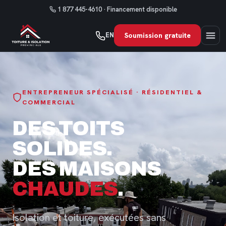
1 877 445-4610
· Financement disponible
EN
Soumission gratuite
ENTREPRENEUR SPÉCIALISÉ · RÉSIDENTIEL &
COMMERCIAL
DES TOITS
SOLIDES.
DES MAISONS
CHAUDES
.
Isolation et toiture, exécutées sans