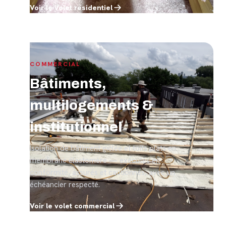
Voir le volet résidentiel
COMMERCIAL
Bâtiments,
multilogements &
institutionnel
Isolation de bâtiment giclée et toits plats en
membrane élastomère — exécutés en
conformité, assurés et cautionnés, avec un
échéancier respecté.
Voir le volet commercial