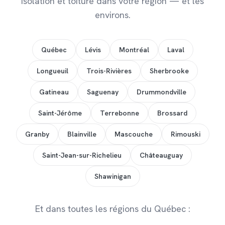
Isolation et toiture dans votre région — et les
environs.
Québec
Lévis
Montréal
Laval
Longueuil
Trois-Rivières
Sherbrooke
Gatineau
Saguenay
Drummondville
Saint-Jérôme
Terrebonne
Brossard
Granby
Blainville
Mascouche
Rimouski
Saint-Jean-sur-Richelieu
Châteauguay
Shawinigan
Et dans toutes les régions du Québec :